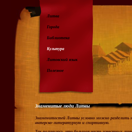
Литва
Города
Библиотека
Культура
Литовский язык
Полезное
Знаменитые люди Литвы
Знаменитостей Литвы
условно можно разделить н
актерско-литературную и спортивную.
Так получилось, что большая часть
известных лич