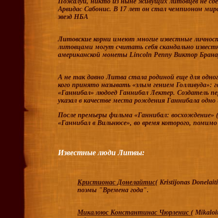
Пожалуй, никто из ныне живущих литовцев не сде
Арвидас Сабонис. В 17 лет он стал чемпионом мира
звезд НБА
Литовские корни имеют многие известные личнос
литовцами могут считать себя скандально известн
американской монеты Lincoln Penny Виктор Брана
А не так давно Литва стала родиной еще для одн
кого принято называть «злым гением Голливуда»: 
«Ганнибал» людоед Ганнибал Лектер. Создатель пе
указал в качестве места рождения Ганнибала одно
После премьеры фильма «Ганнибал: восхождение» (
«Ганнибал в Вильнюсе», во время которого, помимо
Известные люди Литвы:
Кристионас Донелайтис
( Kristijonas Donelaiti
поэмы "Времена года".
Микалоюс Константинас Чюрленис
( Mikaloi