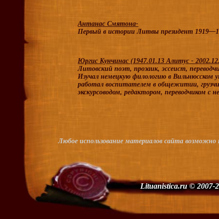
Антанас Смятона-
Первый в истории Литвы президент 1919—19
Юргис Кунчинас (1947.01.13 Алитус - 2002.12
Литовский поэт, прозаик, эссеист, переводчи
Изучал немецкую филологию в Вильнюсском ун
работал воспитателем в общежитии, грузчи
экскурсоводом, редактором, переводчиком с н
Любое использование материалов сайта возможно то
Lituanistica.ru © 2007-