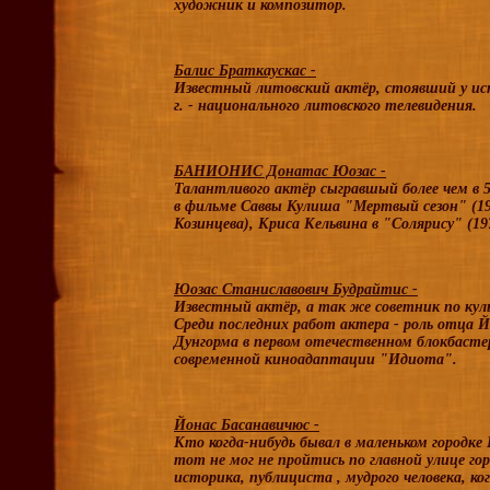
художник и композитор
.
Балис Браткаускас -
Известный литовский актёр
, стоявший у ис
г. - национального литовского телевидения.
БАНИОНИС Донатас Юозас -
Талантливого актёр сыгравшый более чем в 5
в фильме Саввы Кулиша "Мертвый сезон" (196
Козинцева), Криса Кельвина в "Солярису" (197
Юозас Станиславович Будрайтис -
Известный актёр, а так же советник по кул
Среди последних работ актера - роль отца Й
Дунгорма в первом отечественном блокбастер
современной киноадаптации "Идиота".
Йонас Басанавичюс -
Кто когда-нибудь бывал в маленьком городке
тот не мог не пройтись по главной улице гор
историка
, публициста , мудрого человека, к