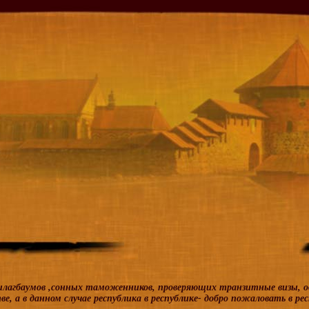
шлагбаумов ,сонных таможенников, проверяющих транзитные визы, од
е, а в данном случае республика в республике- добро пожаловать в ре