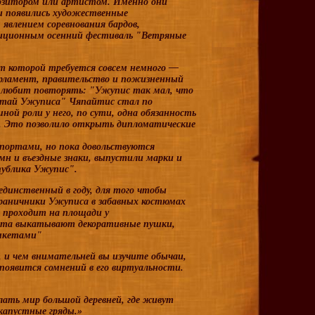
позитором или артистом. Именно они
 появились художественные
явлением соревнования бардов,
адиционным осенний фестиваль "Ветряные
т которой требуется совсем немного —
арламент, правительство и пожизненный
й любит повторять: "Ужупис так мал, что
шатай Ужуписа" Чяпайтис стал по
й роли у него, по сути, одна обязанность
в. Это позволило открыть дипломатические
портами, но пока довольствуются
н и въездные знаки, выпустили марки и
публика Ужупис".
единственный в году, для того чтобы
граничники Ужуписа в забавных костюмах
 проходит на площади у
нта выкатывают декоративные пушки,
ушкетами"
 и чем внимательней вы изучите обычаи,
 появится сомнений в его виртуальности.
лать мир большой деревней, где живут
капустные гряды.»