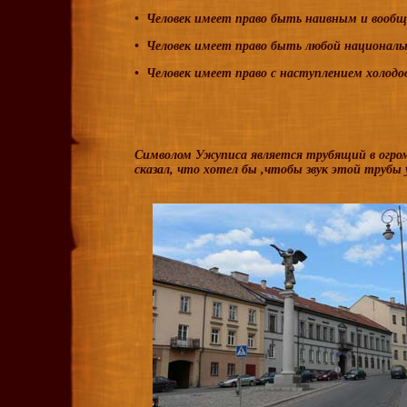
• Человек имеет право быть наивным и вообщ
• Человек имеет право быть любой националь
• Человек имеет право с наступлением холодо
Символом Ужуписа является трубящий в огром
сказал, что хотел бы ,чтобы звук этой трубы 