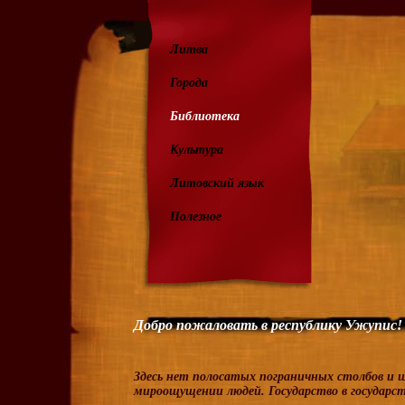
Литва
Города
Библиотека
Культура
Литовский язык
Полезное
Добро пожаловать в республику Ужупис!
Здесь нет полосатых пограничных столбов и 
мироощущении людей. Государство в государств