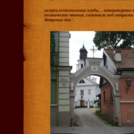
галереи,всевозможные клубы, , литературные 
поэтические чтения, спектакли под открымы 
Ветреные дни".