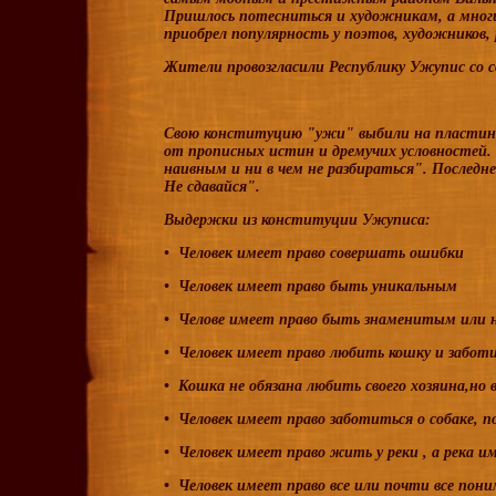
Пришлось потесниться и художникам, а многи
приобрел популярность у поэтов, художников,
Жители провозгласили Республику Ужупис со с
Свою конституцию "ужи" выбили на пластинах
от прописных истин и дремучих условностей.
наивным и ни в чем не разбираться". Последн
Не сдавайся".
Выдержки из конституции Ужуписа:
• Человек имеет право совершать ошибки
• Человек имеет право быть уникальным
• Челове имеет право быть знаменитым или 
• Человек имеет право любить кошку и заботи
• Кошка не обязана любить своего хозяина,но 
• Человек имеет право заботиться о собаке, п
• Человек имеет право жить у реки , а река и
• Человек имеет право все или почти все пон