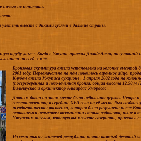
е ничего не понимать.
ности.
в улететь вместе с дикими гусями в дальние страны.
ную трубу ,ангел. Когда в Ужупис приехал Далай-Лама, получивший 
услышали на всей земле.
Бронзовая
скульптура ангела установлена на
колонне
высотой 8
2001
году. Первоначально на нём покоилось огромное яйцо, про
Клубом ангела Ужуписа
аукционе
.
1 апреля
2002
года на колон
(посереберённая и позолоченная бронза, общая высота 12,50 м
[
Вильчяускас
и архитектор
Альгирдас Умбрасас
.
Давным давно на этом месте была небольшая церковь Петра и 
восстановленная; в середине
XVII
века на её месте был воздвигн
псевдоготическая часовенка, которая была разрушена после
Вто
оставшемся невысоком возвышении стояла водокачка, ныне в 
Ужупским ангелом, которую вы можете созерцать, приехав в с
Из семи тысяч жителей республики почти каждый десятый яв