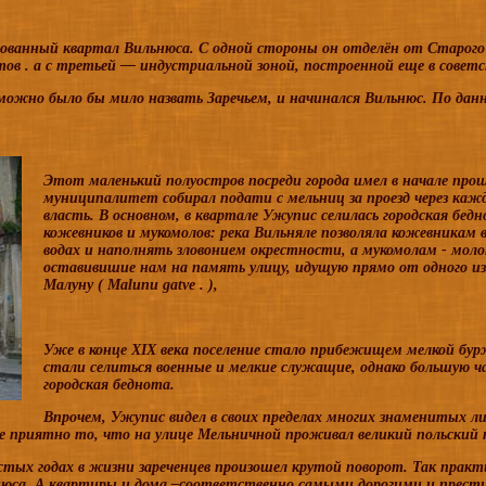
ованный квартал Вильнюса. С одной стороны он отделён от Старого 
в . а с третьей — индустриальной зоной, построенной еще в советс
 можно было бы мило назвать Заречьем, и начинался Вильнюс. По дан
Этот маленький полуостров посреди города имел в начале прош
муниципалитет собирал подати с мельниц за проезд через каж
власть. В основном, в квартале Ужупис селилась городская бедн
кожевников и мукомолов: река Вильняле позволяла кожевникам 
водах и наполнять зловонием окрестности, а мукомолам - моло
оставивишие нам на память улицу, идущую прямо от одного из
Малуну
(
Malunu
gatve
.
),
Уже в конце ХIX века поселение стало прибежищем мелкой бу
стали селиться военные и мелкие служащие, однако большую 
городская беднота.
Впрочем, Ужупис видел в своих пределах многих знаменитых лич
ее приятно то, что на улице Мельничной проживал великий польски
остых годах в жизни зареченцев произошел крутой поворот. Так прак
а. А квартиры и дома –соответственно самыми дорогими и прести