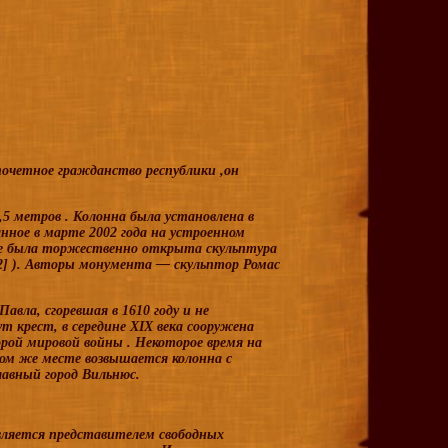
почетное гражданство республики ,он
,5 метров . Колонна была установлена в
данное в марте
2002
года на устроенном
не была торжественно открыта скульптура
2]
). Авторы монумента — скульптор
Ромас
Павла, сгоревшая в
1610
году и не
ут крест, в середине
XIX
века сооружена
рой мировой войны
. Некоторое время на
том же месте возвышается
колонна
с
лавный город Вильнюс.
ляется представителем свободных