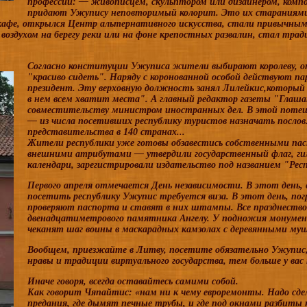
профессий: — живописцем, скульптором или дизайнером, ком
придают Ужупису неповторимый колорит. Это их стараниями
кафе, открылся Центр альтернативного искусства, стали привычным 
воздухом на берегу реки или на фоне крепостных развалин, стал тр
Согласно конституции Ужуписа жители выбирают королеву, о
"красиво сидеть". Наряду с коронованной особой действуют п
президент. Эту верховную должность занял Лилейкис,которы
в нем всем хватит места". А главный редактор газеты "Гла
совместительству министром иностранных дел. В этой потешно
— из числа посетивших республику туристов назначать посло
представительства в 140 странах...
Жители республики уже готовы обзавестись собственными пас
внешними атрибутами — утвердили государственный флаг, гим
календари, зарегистрировали издательство под названием "Рес
Первого апреля отмечается День независимости. В этот день, 
посетить республику Ужупис требуется виза. В этот день, по
проверяют паспорта и ставят в них штампы. Все празднество
двенадцатиметрового памятника Ангелу. У подножия монуме
чеканят шаг воины в маскарадных камзолах с деревянными м
Вообщем, приезжайте в Литву, посетите обязательно Ужупис,
нравы и традиции виртуального государства, тем больше у вас
Иначе говоря, всегда оставайтесь самими собой.
Как говорит Чяпайтис: «нам ни к чему евроремонты. Надо сде
предания, где дымят печные трубы, и где под окнами разбиты 