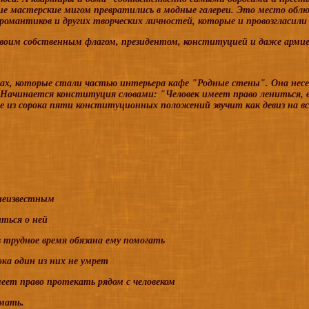
е мастерские мигом превратились в модные галереи. Это место обл
 романтиков и других творческих личностей, которые и провозгласили
воим собственным флагом, президентом, конституцией и даже армией
, которые стали частью интерьера кафе "Родные стены". Она несет
 Начинается конституция словами: "Человек имеет право лениться, 
ее из сорока пяти конституционных положений звучит как девиз на в
неизвестным
ться о ней
в трудное время обязана ему помогать
ока один из них не умрет
меет право протекать рядом с человеком
имать.