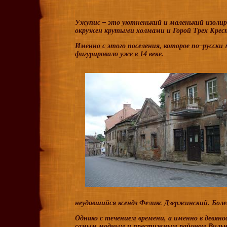
Ужупис – это уютненький и маленький изолир
окружен крутыми холмами и Горой Трех Кресто
Именно с этого поселения, которое по–русски
фигурировало уже в 14 веке.
неудавшийся ксендз Феликс Дзержинский. Бол
Однако с течением времени, а именно в девян
самым модным и престижным районом Вильнюс