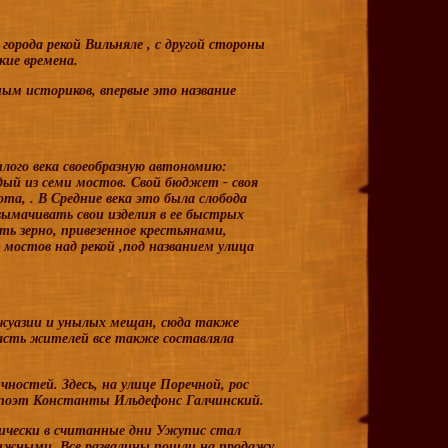
города рекой
Вильняле
, с другой стороны
кие времена.
ным историков, впервые это название
лого века своеобразную автономию:
дый из семи мостов. Свой бюджет - своя
ота, . В Средние века это была слобода
вымачивать свои изделия в ее быстрых
ть зерно, привезенное крестьянами,
 мостов над рекой ,под названием
улица
ржуазии и унылых мещан, сюда также
часть жителей все также составляла
ностей. Здесь, на улице Поречной, рос
й поэт Константы Ильдефонс Галчинский.
тически в считанные дни Ужупис стал
жными. Все развалины пошли на продажу.