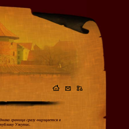
нако граница сразу ощущается в
спублику Ужупис.